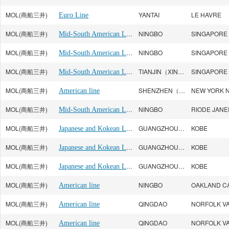
MOL(商船三井)
YANTAI
LE HAVRE
Euro Line
MOL(商船三井)
Mid-South American Line
NINGBO
SINGAPORE
MOL(商船三井)
Mid-South American Line
NINGBO
SINGAPORE
MOL(商船三井)
Mid-South American Line
TIANJIN（XINGANG）
SINGAPORE
MOL(商船三井)
SHENZHEN（YANTIAN）
NEW YORK 
American line
MOL(商船三井)
Mid-South American Line
NINGBO
RIODE JANE
MOL(商船三井)
Japanese and Kokean Line
GUANGZHOU（HUANGPU）
KOBE
MOL(商船三井)
Japanese and Kokean Line
GUANGZHOU（HUANGPU）
KOBE
MOL(商船三井)
Japanese and Kokean Line
GUANGZHOU（HUANGPU）
KOBE
MOL(商船三井)
NINGBO
OAKLAND C
American line
MOL(商船三井)
QINGDAO
NORFOLK V
American line
MOL(商船三井)
QINGDAO
NORFOLK V
American line