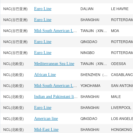
NAC(古巴亚洲)
DALIAN
LE HAVRE
Euro Line
NAC(古巴亚洲)
SHANGHAI
ROTTERDA
Euro Line
NAC(古巴亚洲)
Mid-South American Line
TIANJIN（XINGANG）
MOA
NAC(古巴亚洲)
QINGDAO
ROTTERDA
Euro Line
NAC(古巴亚洲)
NINGBO
ROTTERDA
Euro Line
NCL(北欧亚)
TIANJIN（XINGANG）
ODESSA
Mediterranean Sea Line
NCL(北欧亚)
SHENZHEN（CHIWAN）
CASABLANC
African Line
NCL(北欧亚)
Mid-South American Line
YOKOHAMA
SAN ANTON
NCL(北欧亚)
Indian and Pakinstani line
SHANGHAI
MALE
NCL(北欧亚)
SHANGHAI
LIVERPOOL
Euro Line
NCL(北欧亚)
QINGDAO
American line
NCL(北欧亚)
SHANGHAI
HONGKONG
Mid-East Line