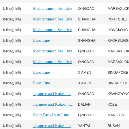
k-line(川崎)
QINGDAO
MARSAXLO
Mediterranean Sea Line
k-line(川崎)
SHANGHAI
PORT SUEZ
Mediterranean Sea Line
k-line(川崎)
SHANGHAI
HONGKONG
Mediterranean Sea Line
k-line(川崎)
SHANGHAI
KAOHSIUNG
Euro Line
k-line(川崎)
QINGDAO
MARSAXLO
Mediterranean Sea Line
k-line(川崎)
QINGDAO
MARSAXLO
Mediterranean Sea Line
k-line(川崎)
XIAMEN
SINGAPORE
Euro Line
k-line(川崎)
XIAMEN
SINGAPORE
Euro Line
k-line(川崎)
Japanese and Kokean Line
QINGDAO
KWANGYON
k-line(川崎)
Japanese and Kokean Line
DALIAN
KOBE
k-line(川崎)
QINGDAO
MANILA(N)
SouthEast-Asian Line
k-line(川崎)
Japanese and Kokean Line
YANTAI
BUSAN