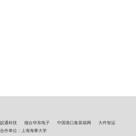
皖通科技
烟台华东电子
中国港口集装箱网
大件智运
合作单位：上海海事大学