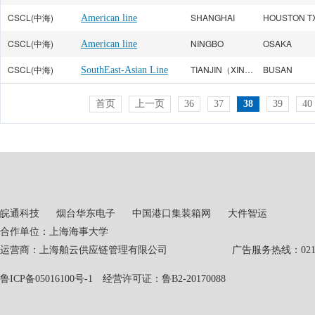
CSCL(中海)
SHANGHAI
HOUSTON T
American line
CSCL(中海)
NINGBO
OSAKA
American line
CSCL(中海)
TIANJIN（XINGANG）
BUSAN
SouthEast-Asian Line
首页
上一页
36
37
38
39
40
皖通科技
烟台华东电子
中国港口集装箱网
大件智运
合作单位：上海海事大学
运营商：上海舶云供应链管理有限公司 广告服务热线：021-551
鲁ICP备05016100号-1
经营许可证：鲁B2-20170088