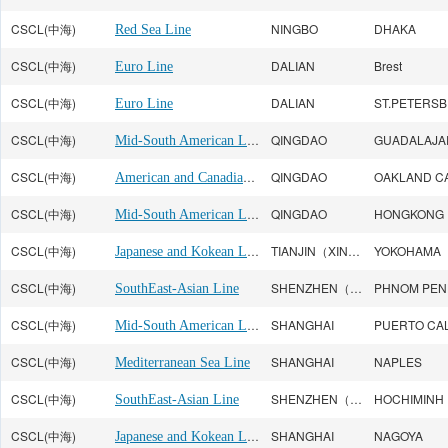
CSCL(中海)
NINGBO
DHAKA
Red Sea Line
CSCL(中海)
DALIAN
Brest
Euro Line
CSCL(中海)
DALIAN
S
Euro Line
CSCL(中海)
Mid-South American Line
QINGDAO
GUADALAJA
CSCL(中海)
American and Canadian line
QINGDAO
OAKLAND C
CSCL(中海)
Mid-South American Line
QINGDAO
HONGKONG
CSCL(中海)
Japanese and Kokean Line
TIANJIN（XINGANG）
YOKOHAMA
CSCL(中海)
SHENZHEN（SHEKOU）
PHNOM PEN
SouthEast-Asian Line
CSCL(中海)
Mid-South American Line
SHANGHAI
CSCL(中海)
SHANGHAI
NAPLES
Mediterranean Sea Line
CSCL(中海)
SHENZHEN（SHEKOU）
HOCHIMINH
SouthEast-Asian Line
CSCL(中海)
Japanese and Kokean Line
SHANGHAI
NAGOYA