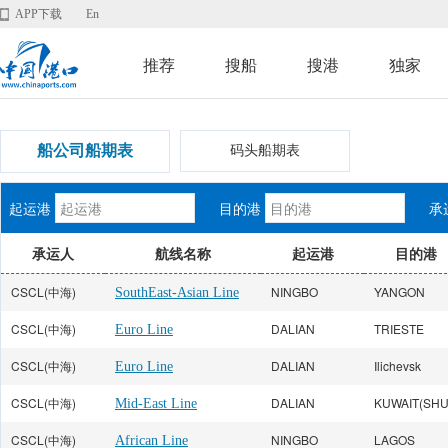
APP下载
En
推荐
搜船
搜港
独家
船公司船期表
码头船期表
起运港
目的港
承
承运人
航线名称
起运港
目的港
CSCL(中海)
NINGBO
YANGON
SouthEast-Asian Line
CSCL(中海)
DALIAN
TRIESTE
Euro Line
CSCL(中海)
DALIAN
Ilichevsk
Euro Line
CSCL(中海)
DALIAN
Mid-East Line
CSCL(中海)
NINGBO
LAGOS
African Line