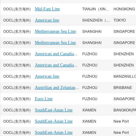
OOCL(东方海外)
TIANJIN（XINGANG）
HONGKONG
Mid-East Line
OOCL(东方海外)
SHENZHEN（SHEKOU）
TOKYO
American line
OOCL(东方海外)
SHANGHAI
SINGAPORE
Mediterranean Sea Line
OOCL(东方海外)
SHANGHAI
SINGAPORE
Mediterranean Sea Line
OOCL(东方海外)
American and Canadian line
FUZHOU
OOCL(东方海外)
American and Canadian line
FUZHOU
OOCL(东方海外)
FUZHOU
MANZANILL
American line
OOCL(东方海外)
Austrilian and Zelanian Line
FUZHOU
BRISBANE
OOCL(东方海外)
FUZHOU
SINGAPORE
Euro Line
OOCL(东方海外)
XIAMEN
BANGKOK(PA
SouthEast-Asian Line
OOCL(东方海外)
XIAMEN
New Port
SouthEast-Asian Line
OOCL(东方海外)
XIAMEN
New Port
SouthEast-Asian Line