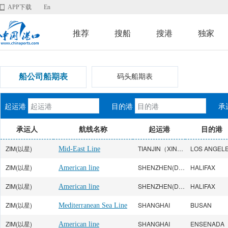
APP下载
En
推荐
搜船
搜港
独家
船公司船期表
码头船期表
起运港
目的港
承
承运人
航线名称
起运港
目的港
ZIM(以星)
TIANJIN（XINGANG）
Mid-East Line
ZIM(以星)
SHENZHEN(Dachan Bay）
HALIFAX
American line
ZIM(以星)
SHENZHEN(Dachan Bay）
HALIFAX
American line
ZIM(以星)
SHANGHAI
BUSAN
Mediterranean Sea Line
ZIM(以星)
SHANGHAI
ENSENADA
American line