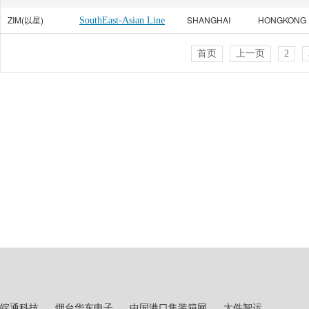
ZIM(以星)
SHANGHAI
HONGKONG
SouthEast-Asian Line
首页
上一页
2
皖通科技
烟台华东电子
中国港口集装箱网
大件智运