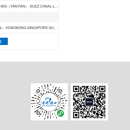
QINGDAO-NINGBO-XIAMEN-SHENZHEN（CHIWAN）-SHENZHEN（YANTIAN）-SUEZ CANAL-LE HAVRE-DUNKERQUE-BREMERHAVEN-ROTTERDAM-ZEEBRUGGE-SOUTHAMPTON-SUEZ CANAL-PORT KELANG(WEST)
KAOHSIUNG-SHENZHEN（SHEKOU）-SHENZHEN（YANTIAN）-HONGKONG-SINGAPORE-SUEZ CANAL-LE HAVRE-AMSTERDAM-HAMBURG-ANTWERP-SOUTHAMPTON-CAGLIARI-SUEZ CANAL-JEDDAH-Jebel Ali DUBAI-SINGAPORE