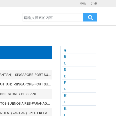
登录
注册
A
B
C
D
KOBE-NAGOYA-SHIMIZU-TOKYO-HONGKONG-SHENZHEN（YANTIAN）-SINGAPORE-PORT SUEZ-ROTTERDAM-HAMBURG-BREMEN-LE HAVRE-PORT SUEZ-SINGAPORE
E
F
KOBE-NAGOYA-SHIMIZU-TOKYO-HONGKONG-SHENZHEN（YANTIAN）-SINGAPORE-PORT SUEZ-ROTTERDAM-HAMBURG-BREMEN-LE HAVRE-PORT SUEZ-SINGAPORE
G
RNE-SYDNEY-BRISBANE
H
J
SHANGHAI-NINGBO-HONGKONG-SINGAPORE-DURBAN-SANTOS-BUENOS AIRES-PARANAGUA-Navegantes-SEPETIBA-Itaguai-SINGAPORE-HONGKONG
K
DALIAN-TIANJIN（XINGANG）-SHANGHAI-HONGKONG-SHENZHEN（YANTIAN）-PORT KELANG-SOUTHAMPTON-HAMBURG-RIGA-KLAIPEDA-ST.PETERSBURG-ANTWERP-ROTTERDAM-ZEEBRUGGE-LE HAVRE-MALTA-SHENZHEN（CHIWAN）
L