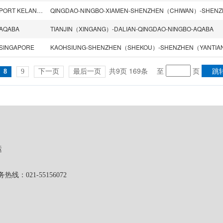
PORT KELANG(WEST)
AQABA
TIANJIN（XINGANG）-DALIAN-QINGDAO-NINGBO-AQABA
SINGAPORE
共9页 169条
至
页
8
9
下一页
最后一页
运
1-55156072