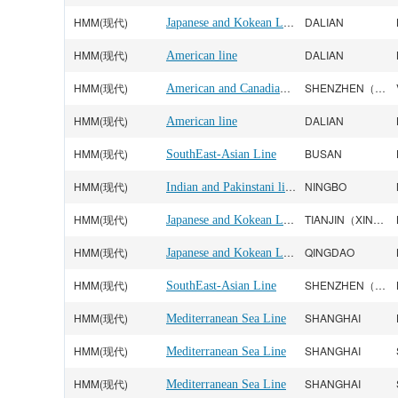
HMM(现代)
Japanese and Kokean Line
DALIAN
HMM(现代)
DALIAN
American line
HMM(现代)
American and Canadian line
SHENZHEN（YANTIAN）
HMM(现代)
DALIAN
American line
HMM(现代)
BUSAN
SouthEast-Asian Line
HMM(现代)
Indian and Pakinstani line
NINGBO
HMM(现代)
Japanese and Kokean Line
TIANJIN（XINGANG）
HMM(现代)
Japanese and Kokean Line
QINGDAO
HMM(现代)
SHENZHEN（SHEKOU）
SouthEast-Asian Line
HMM(现代)
SHANGHAI
Mediterranean Sea Line
HMM(现代)
SHANGHAI
Mediterranean Sea Line
HMM(现代)
SHANGHAI
Mediterranean Sea Line