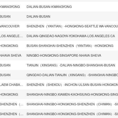
KWANGYONG
DALIAN-BUSAN-KWANGYONG
BUSAN
DALIAN-BUSAN
VANCOUVER
SHENZHEN（YANTIAN）-HONGKONG-SEATTLE WA-VANCO
LOS ANGELES CA
DALIAN-QINGDAO-NAGOYA-YOKOHAMA-LOS ANGELES CA
HONGKONG
BUSAN-SHANGHAI-SHENZHEN（YANTIAN）-HONGKONG
NHAVA SHEVA
NINGBO-HONGKONG-SINGAPORE-NHAVA SHEVA
BUSAN
TIANJIN（XINGANG）-DALIAN-NINGBO-SHANGHAI-BUSAN
BUSAN
QINGDAO-DALIAN-TIANJIN（XINGANG）-SHANGHAI-NINGB
LAEM CHABANG
HONGKONG
SHENZHEN（CHIWAN）
SHENZHEN（CHIWAN）