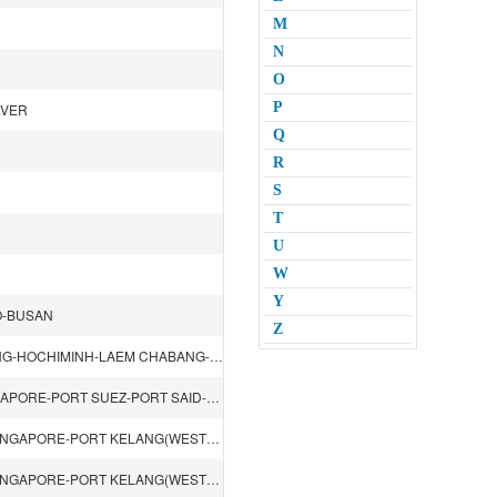
M
N
O
P
UVER
Q
R
S
T
U
W
Y
O-BUSAN
Z
SHENZHEN（SHEKOU）-INCHON-ULSAN-BUSAN-HONGKONG-HOCHIMINH-LAEM CHABANG-BANGKOK-LAEM CHABANG
SHANGHAI-NINGBO-XIAMEN-KAOHSIUNG-HONGKONG-SINGAPORE-PORT SUEZ-PORT SAID-GENOA-LIVORNO-FOS-PORT SAID-PORT SUEZ-JEDDAH-SINGAPORE-HONGKONG
SHANGHAI-NINGBO-HONGKONG-SHENZHEN（CHIWAN）-SINGAPORE-PORT KELANG(WEST)-SUEZ CANAL-DAMIETTA-GENOA-BARCELONA-FOS-DAMIETTA-SUEZ CANAL-JEDDAH-PORT KELANG(WEST)-SINGAPORE-SHENZHEN（CHIWAN）
SHANGHAI-NINGBO-HONGKONG-SHENZHEN（CHIWAN）-SINGAPORE-PORT KELANG(WEST)-SUEZ CANAL-DAMIETTA-GENOA-BARCELONA-FOS-DAMIETTA-SUEZ CANAL-JEDDAH-PORT KELANG(WEST)-SINGAPORE-SHENZHEN（CHIWAN）