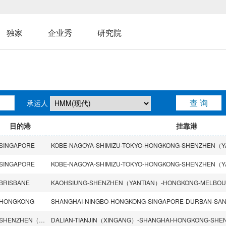
独家
企业秀
研究院
承运人
目的港
挂靠港
SINGAPORE
SINGAPORE
BRISBANE
KAOHSIUNG-SHENZHEN（YANTIAN）-HONGKONG-MELBOU
HONGKONG
SHENZHEN（CHIWAN）