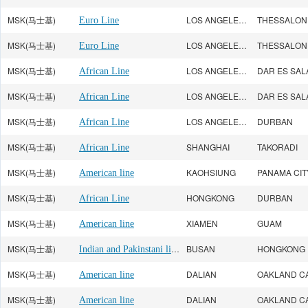
MSK(马士基)
LOS ANGELES CA
THESSALONI
Euro Line
MSK(马士基)
LOS ANGELES CA
THESSALONI
Euro Line
MSK(马士基)
LOS ANGELES CA
African Line
MSK(马士基)
LOS ANGELES CA
African Line
MSK(马士基)
LOS ANGELES CA
DURBAN
African Line
MSK(马士基)
SHANGHAI
TAKORADI
African Line
MSK(马士基)
KAOHSIUNG
PANAMA CIT
American line
MSK(马士基)
HONGKONG
DURBAN
African Line
MSK(马士基)
XIAMEN
GUAM
American line
MSK(马士基)
Indian and Pakinstani line
BUSAN
HONGKONG
MSK(马士基)
DALIAN
OAKLAND C
American line
MSK(马士基)
DALIAN
OAKLAND C
American line