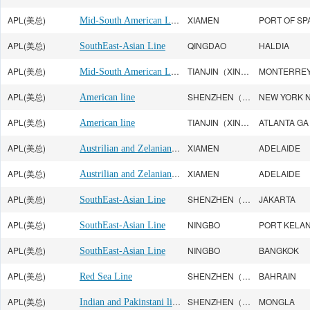
APL(美总)
Mid-South American Line
XIAMEN
PORT OF SP
APL(美总)
QINGDAO
HALDIA
SouthEast-Asian Line
APL(美总)
Mid-South American Line
TIANJIN（XINGANG）
MONTERRE
APL(美总)
SHENZHEN（CHIWAN）
NEW YORK 
American line
APL(美总)
TIANJIN（XINGANG）
ATLANTA GA
American line
APL(美总)
Austrilian and Zelanian Line
XIAMEN
ADELAIDE
APL(美总)
Austrilian and Zelanian Line
XIAMEN
ADELAIDE
APL(美总)
SHENZHEN（CHIWAN）
JAKARTA
SouthEast-Asian Line
APL(美总)
NINGBO
PORT KELA
SouthEast-Asian Line
APL(美总)
NINGBO
BANGKOK
SouthEast-Asian Line
APL(美总)
SHENZHEN（CHIWAN）
BAHRAIN
Red Sea Line
APL(美总)
Indian and Pakinstani line
SHENZHEN（CHIWAN）
MONGLA