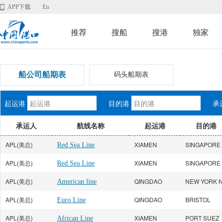
APP下载
En
推荐
搜船
搜港
独家
船公司船期表
码头船期表
起运港
目的港
承
承运人
航线名称
起运港
目的港
APL(美总)
XIAMEN
SINGAPORE
Red Sea Line
APL(美总)
XIAMEN
SINGAPORE
Red Sea Line
APL(美总)
QINGDAO
NEW YORK 
American line
APL(美总)
QINGDAO
BRISTOL
Euro Line
APL(美总)
XIAMEN
PORT SUEZ
African Line