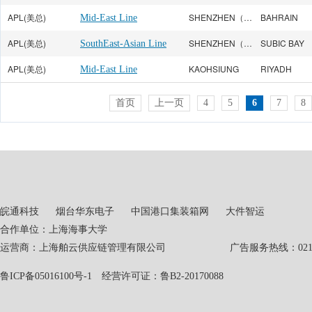
APL(美总)
SHENZHEN（CHIWAN）
BAHRAIN
Mid-East Line
APL(美总)
SHENZHEN（CHIWAN）
SUBIC BAY
SouthEast-Asian Line
APL(美总)
KAOHSIUNG
RIYADH
Mid-East Line
首页
上一页
4
5
6
7
8
皖通科技
烟台华东电子
中国港口集装箱网
大件智运
合作单位：上海海事大学
运营商：上海舶云供应链管理有限公司 广告服务热线：021-551
鲁ICP备05016100号-1
经营许可证：鲁B2-20170088