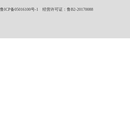
鲁ICP备05016100号-1
经营许可证：鲁B2-20170088