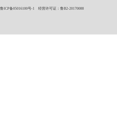
鲁ICP备05016100号-1
经营许可证：鲁B2-20170088