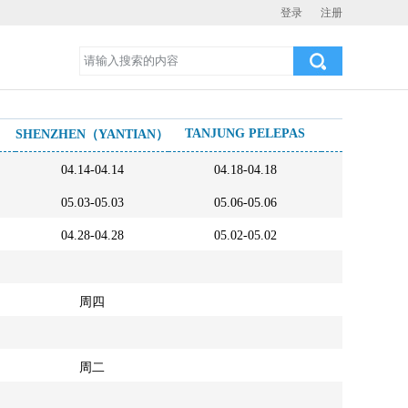
登录
注册
TANJUNG PELEPAS
SALA
SHENZHEN（YANTIAN）
04.14-04.14
04.18-04.18
04.26-0
05.03-05.03
05.06-05.06
05.09-0
04.28-04.28
05.02-05.02
05.10-0
周四
周二