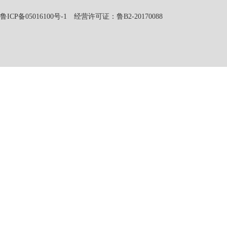
鲁ICP备05016100号-1
经营许可证：鲁B2-20170088