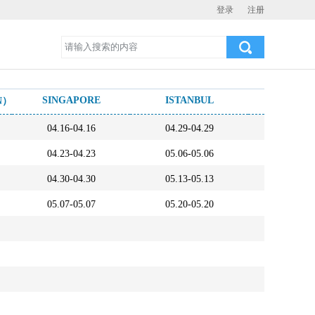
登录
注册
SINGAPORE
ISTANBUL
Consta
N）
04.16-04.16
04.29-04.29
05.02-0
04.23-04.23
05.06-05.06
05.09-0
04.30-04.30
05.13-05.13
05.16-0
05.07-05.07
05.20-05.20
05.23-0