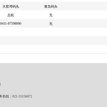
大窑湾码头
黄岛码头
总机
无
0411-87598000
无
运
1-55156072