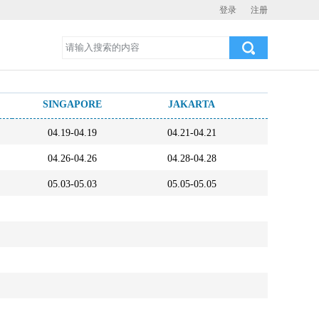
登录
注册
SINGAPORE
JAKARTA
SURAB
04.19-04.19
04.21-04.21
04.23-0
04.26-04.26
04.28-04.28
04.30-0
05.03-05.03
05.05-05.05
05.07-0