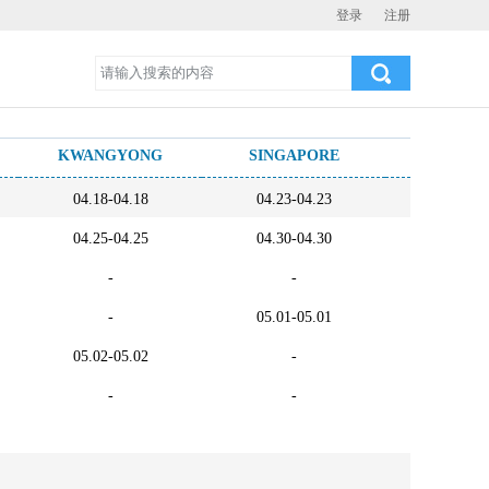
登录
注册
KWANGYONG
SINGAPORE
PASIR G
04.18-04.18
04.23-04.23
04.24-0
04.25-04.25
04.30-04.30
05.01-0
-
-
04.29-0
-
05.01-05.01
-
05.02-05.02
-
-
-
-
-