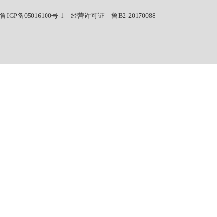
鲁ICP备05016100号-1
经营许可证：鲁B2-20170088