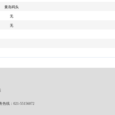
黄岛码头
无
无
运
1-55156072