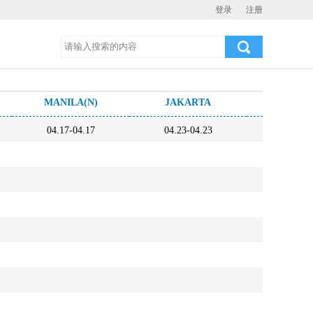
登录
注册
MANILA(N)
JAKARTA
MER
04.17-04.17
04.23-04.23
04.23-0