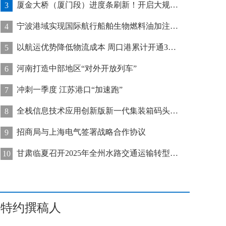
厦金大桥（厦门段）进度条刷新！开启大规模桥梁装配化施工新阶段
3
宁波港域实现国际航行船舶生物燃料油加注“零突破”
4
以航运优势降低物流成本 周口港累计开通32条集装箱航线
5
河南打造中部地区“对外开放列车”
6
冲刺一季度 江苏港口“加速跑”
7
全栈信息技术应用创新版新一代集装箱码头管控系统在天津港上线运行
8
招商局与上海电气签署战略合作协议
9
甘肃临夏召开2025年全州水路交通运输转型发展推进会
10
特约撰稿人