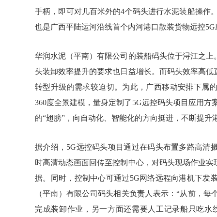
手柄，即可对几百米外的4个码头进行水泥装船操作
也是广西平陆运河沿线首个内河港口散装货物远控5G
华润水泥（平南）有限公司的装船码头位于浔江之上
头装卸效率提升的要求也日益增长。而码头效率高低
转型升级的需求较迫切。为此，广西移动安排下属
360度全景建模，量身定制了5G远控码头项目应用
的“翅膀”，向自动化、智能化的方向挺进，不断提升
据介绍，5G远控码头项目通过在码头布置多路高清
时高清动态画面回传至控制中心，对码头现场作业实
据。同时，控制中心可通过5G网络远程向港机下发
（平南）有限公司码头相关负责人表示：“从前，每
完成装卸作业，另一方面还需要人工记录船只吃水