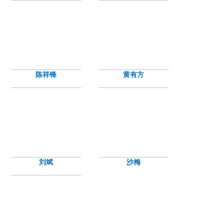
陈祥锋
黄有方
刘斌
沙梅