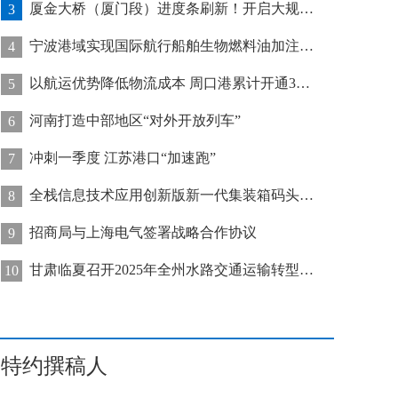
厦金大桥（厦门段）进度条刷新！开启大规模桥梁装配化施工新阶段
3
宁波港域实现国际航行船舶生物燃料油加注“零突破”
4
以航运优势降低物流成本 周口港累计开通32条集装箱航线
5
河南打造中部地区“对外开放列车”
6
冲刺一季度 江苏港口“加速跑”
7
全栈信息技术应用创新版新一代集装箱码头管控系统在天津港上线运行
8
招商局与上海电气签署战略合作协议
9
甘肃临夏召开2025年全州水路交通运输转型发展推进会
10
特约撰稿人