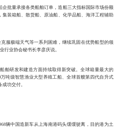
国船企批量承接各类船舶订单，造船三大指标国际市场份额
位，集装箱船、散货船、原油船、化学品船、海洋工程辅助
企克服极端天气等一系列困难，继续巩固在优势船型的领
工业行业协会秘书长李彦庆说。
技术船舶研发和建造方面持续取得新突破。全球箱量最大的
10万吨级智慧渔业大型养殖工船、全球首艘第四代自升式
备成功交付。
3968辆中国造新车从上海南港码头缓缓驶离，目的港为土