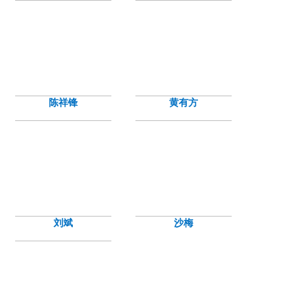
陈祥锋
黄有方
刘斌
沙梅