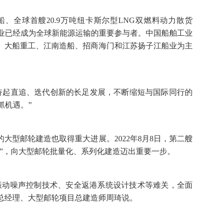
船、全球首艘20.9万吨纽卡斯尔型LNG双燃料动力散货
企业已经成为全球新能源运输的重要参与者。中国船舶工业
华、大船重工、江南造船、招商海门和江苏扬子江船业为主
了奋起直追、迭代创新的长足发展，不断缩短与国际同行的
抓机遇。”
的大型邮轮建造也取得重大进展。2022年8月8日，第二艘
”，向大型邮轮批量化、系列化建造迈出重要一步。
振动噪声控制技术、安全返港系统设计技术等难关，全面
副总经理、大型邮轮项目总建造师周琦说。