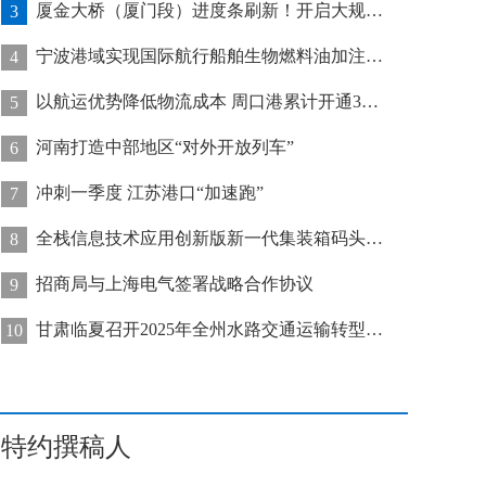
厦金大桥（厦门段）进度条刷新！开启大规模桥梁装配化施工新阶段
3
宁波港域实现国际航行船舶生物燃料油加注“零突破”
4
以航运优势降低物流成本 周口港累计开通32条集装箱航线
5
河南打造中部地区“对外开放列车”
6
冲刺一季度 江苏港口“加速跑”
7
全栈信息技术应用创新版新一代集装箱码头管控系统在天津港上线运行
8
招商局与上海电气签署战略合作协议
9
甘肃临夏召开2025年全州水路交通运输转型发展推进会
10
特约撰稿人