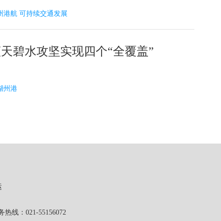
3 湖州港航 可持续交通发展
天碧水攻坚实现四个“全覆盖”
 湖州港
运
1-55156072