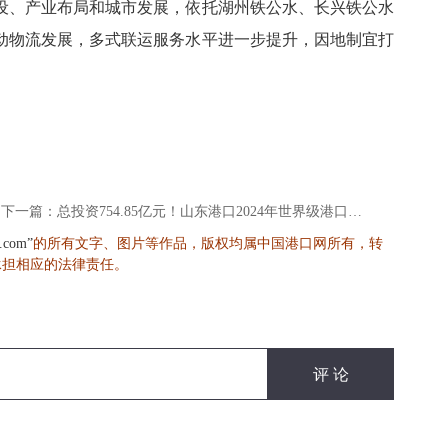
设、产业布局和城市发展，依托湖州铁公水、长兴铁公水
动物流发展，多式联运服务水平进一步提升，因地制宜打
下一篇：总投资754.85亿元！山东港口2024年世界级港口群建设（青岛）建成项目投产暨新项目开工仪式举行
的所有文字、图片等作品，版权均属中国港口网所有，转
s.com”
承担相应的法律责任。