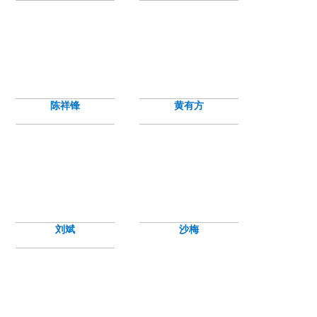
陈祥锋
黄有方
刘斌
沙梅