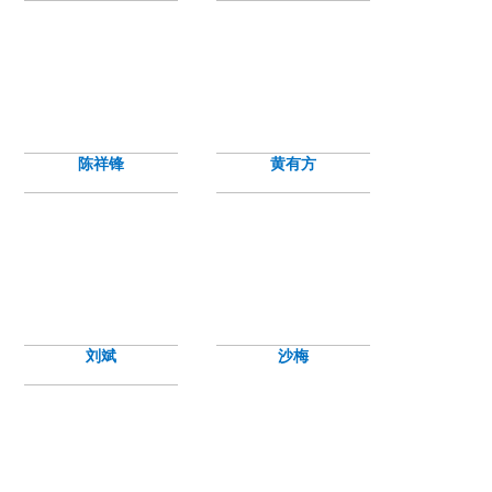
陈祥锋
黄有方
刘斌
沙梅