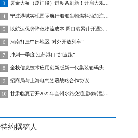
厦金大桥（厦门段）进度条刷新！开启大规模桥梁装配化施工新阶段
3
宁波港域实现国际航行船舶生物燃料油加注“零突破”
4
以航运优势降低物流成本 周口港累计开通32条集装箱航线
5
河南打造中部地区“对外开放列车”
6
冲刺一季度 江苏港口“加速跑”
7
全栈信息技术应用创新版新一代集装箱码头管控系统在天津港上线运行
8
招商局与上海电气签署战略合作协议
9
甘肃临夏召开2025年全州水路交通运输转型发展推进会
10
特约撰稿人