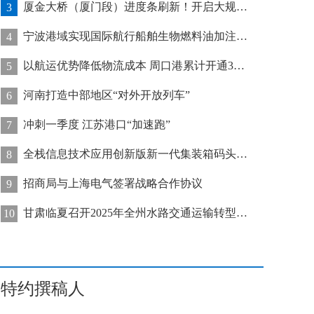
厦金大桥（厦门段）进度条刷新！开启大规模桥梁装配化施工新阶段
3
宁波港域实现国际航行船舶生物燃料油加注“零突破”
4
以航运优势降低物流成本 周口港累计开通32条集装箱航线
5
河南打造中部地区“对外开放列车”
6
冲刺一季度 江苏港口“加速跑”
7
全栈信息技术应用创新版新一代集装箱码头管控系统在天津港上线运行
8
招商局与上海电气签署战略合作协议
9
甘肃临夏召开2025年全州水路交通运输转型发展推进会
10
特约撰稿人