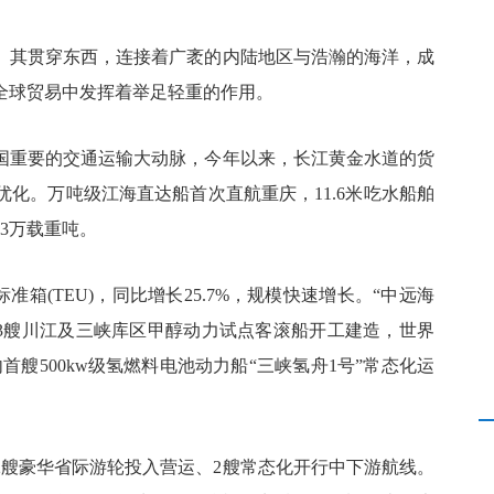
。其贯穿东西，连接着广袤的内陆地区与浩瀚的海洋，成
全球贸易中发挥着举足轻重的作用。
国重要的交通运输大动脉，今年以来，长江黄金水道的货
化。万吨级江海直达船首次直航重庆，11.6米吃水船舶
3万载重吨。
准箱(TEU)，同比增长25.7%，规模快速增长。“中远海
用，3艘川江及三峡库区甲醇动力试点客滚船开工建造，世界
首艘500kw级氢燃料电池动力船“三峡氢舟1号”常态化运
2艘豪华省际游轮投入营运、2艘常态化开行中下游航线。