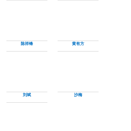
陈祥锋
黄有方
刘斌
沙梅