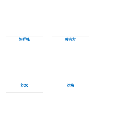
陈祥锋
黄有方
刘斌
沙梅