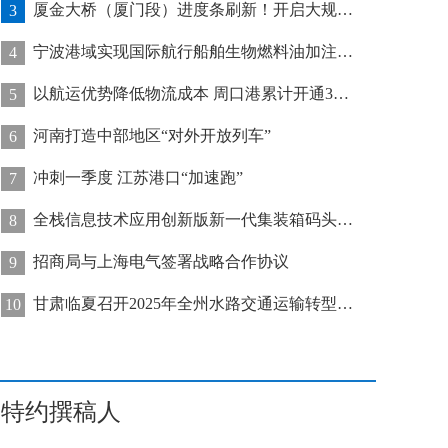
厦金大桥（厦门段）进度条刷新！开启大规模桥梁装配化施工新阶段
3
宁波港域实现国际航行船舶生物燃料油加注“零突破”
4
以航运优势降低物流成本 周口港累计开通32条集装箱航线
5
河南打造中部地区“对外开放列车”
6
冲刺一季度 江苏港口“加速跑”
7
全栈信息技术应用创新版新一代集装箱码头管控系统在天津港上线运行
8
招商局与上海电气签署战略合作协议
9
甘肃临夏召开2025年全州水路交通运输转型发展推进会
10
特约撰稿人