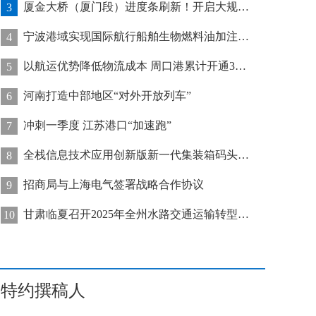
厦金大桥（厦门段）进度条刷新！开启大规模桥梁装配化施工新阶段
3
宁波港域实现国际航行船舶生物燃料油加注“零突破”
4
以航运优势降低物流成本 周口港累计开通32条集装箱航线
5
河南打造中部地区“对外开放列车”
6
冲刺一季度 江苏港口“加速跑”
7
全栈信息技术应用创新版新一代集装箱码头管控系统在天津港上线运行
8
招商局与上海电气签署战略合作协议
9
甘肃临夏召开2025年全州水路交通运输转型发展推进会
10
特约撰稿人