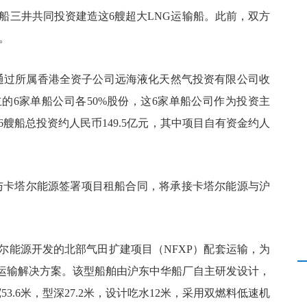
商船三井共同投资建造这6艘超大LNG运输船。此前，双方
船。
将通过所属香港全资子公司远海液化天然气投资有限公司收
立的6家单船公司各50%股份，这6家单船公司作为投资主
船，6艘船总投资约人民币149.5亿元，其中项目自有资金约人
与卡塔尔能源签署项目租船合同，将承接卡塔尔能源与沪
卡塔尔能源开发的北部气田扩建项目（NFXP）配套运输，为
的运输解决方案。该型船舶由沪东中华船厂自主研发设计，
3.6米，型深27.2米，设计吃水12米，采用双燃料低速机