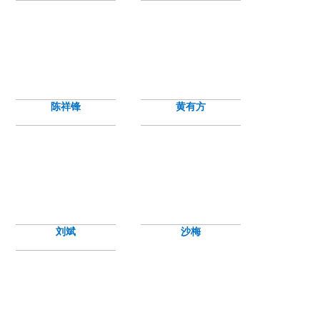
陈祥锋
黄有方
刘斌
沙梅