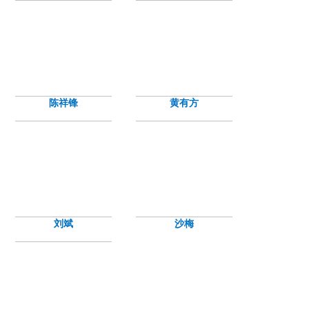
陈祥锋
黄有方
刘斌
沙梅