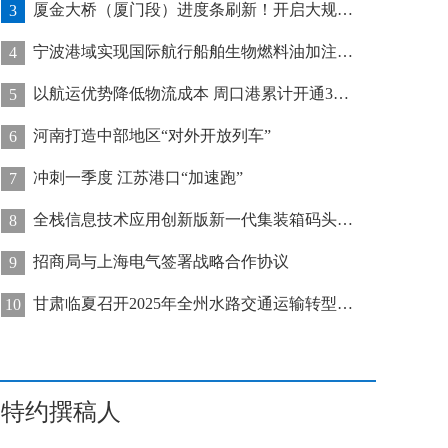
厦金大桥（厦门段）进度条刷新！开启大规模桥梁装配化施工新阶段
3
宁波港域实现国际航行船舶生物燃料油加注“零突破”
4
以航运优势降低物流成本 周口港累计开通32条集装箱航线
5
河南打造中部地区“对外开放列车”
6
冲刺一季度 江苏港口“加速跑”
7
全栈信息技术应用创新版新一代集装箱码头管控系统在天津港上线运行
8
招商局与上海电气签署战略合作协议
9
甘肃临夏召开2025年全州水路交通运输转型发展推进会
10
特约撰稿人