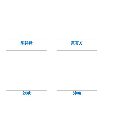
陈祥锋
黄有方
刘斌
沙梅