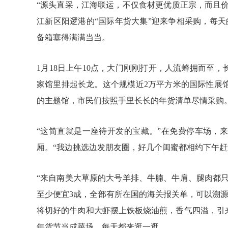
“源头直采，江海联运，不仅食材更优质正宗，而且价
江新区阳逻港的“国际年货大集”迎来争相采购，每
备箱塞得满满当当。
1月18日上午10点，大门刚刚打开，人流蜂拥而至
家馆里排起长龙。这个规模近2万平方米的国际性展
的主题馆，市民们按照手里长长的年货清单尽情采购
“这简直就是一座待开发的宝藏。”在免费停车场，
厢。“我边挑选边发朋友圈，好几个闺蜜都相约下午赶
“来自南美大草原的大号羊排、牛腩、牛肩、腿肉都只
至少便宜3成，全部有所在国的海关报关单，可以溯
将切好的牛肉和大虾摆上铁板烧油煎，香气四溢，引
年货节当成菜场，每天都来逛一逛。