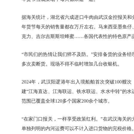
据海关统计，湖北省六成进口牛肉由武汉金控报关和
年货节每天的销售量都在万斤左右。马来西亚墨鱼仔
克力、吉尔吉斯斯坦蜂蜜……各国代表性的特色原产
“市民们的热情让我们猝不及防。”安排备货的业务
多次卖断货。现场不得不临时增加几台收银机。
2024年，武汉阳逻港年出入境船舶首次突破100艘次，
建“江海直达、江海联运、铁水联运、水水中转”的
范围已覆盖全球120多个国家200余个城市。
“在家门口报关，一样享受政策红利。”在武汉海关
单独列明的内河运费可以不计入进口货物的完税价格