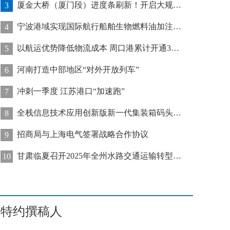
厦金大桥（厦门段）进度条刷新！开启大规模桥梁装配化施工新阶段
3
宁波港域实现国际航行船舶生物燃料油加注“零突破”
4
以航运优势降低物流成本 周口港累计开通32条集装箱航线
5
河南打造中部地区“对外开放列车”
6
冲刺一季度 江苏港口“加速跑”
7
全栈信息技术应用创新版新一代集装箱码头管控系统在天津港上线运行
8
招商局与上海电气签署战略合作协议
9
甘肃临夏召开2025年全州水路交通运输转型发展推进会
10
特约撰稿人