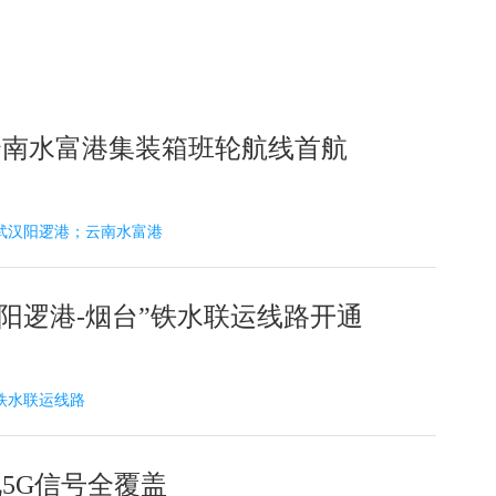
云南水富港集装箱班轮航线首航
-20 武汉阳逻港；云南水富港
汉阳逻港-烟台”铁水联运线路开通
4 铁水联运线路
5G信号全覆盖