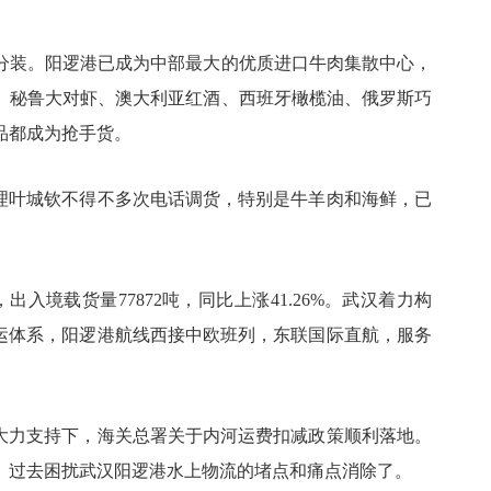
分装。阳逻港已成为中部最大的优质进口牛肉集散中心，
、秘鲁大对虾、澳大利亚红酒、西班牙橄榄油、俄罗斯巧
品都成为抢手货。
经理叶城钦不得不多次电话调货，特别是牛羊肉和海鲜，已
出入境载货量77872吨，同比上涨41.26%。武汉着力构
水运体系，阳逻港航线西接中欧班列，东联国际直航，服务
的大力支持下，海关总署关于内河运费扣减政策顺利落地。
。过去困扰武汉阳逻港水上物流的堵点和痛点消除了。