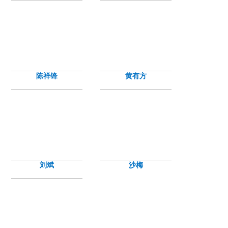
陈祥锋
黄有方
刘斌
沙梅