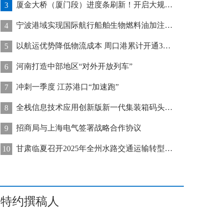
厦金大桥（厦门段）进度条刷新！开启大规模桥梁装配化施工新阶段
3
宁波港域实现国际航行船舶生物燃料油加注“零突破”
4
以航运优势降低物流成本 周口港累计开通32条集装箱航线
5
河南打造中部地区“对外开放列车”
6
冲刺一季度 江苏港口“加速跑”
7
全栈信息技术应用创新版新一代集装箱码头管控系统在天津港上线运行
8
招商局与上海电气签署战略合作协议
9
甘肃临夏召开2025年全州水路交通运输转型发展推进会
10
特约撰稿人