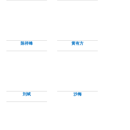
陈祥锋
黄有方
刘斌
沙梅