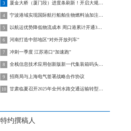
厦金大桥（厦门段）进度条刷新！开启大规模桥梁装配化施工新阶段
3
宁波港域实现国际航行船舶生物燃料油加注“零突破”
4
以航运优势降低物流成本 周口港累计开通32条集装箱航线
5
河南打造中部地区“对外开放列车”
6
冲刺一季度 江苏港口“加速跑”
7
全栈信息技术应用创新版新一代集装箱码头管控系统在天津港上线运行
8
招商局与上海电气签署战略合作协议
9
甘肃临夏召开2025年全州水路交通运输转型发展推进会
10
特约撰稿人