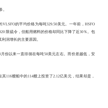
多。
的VLSFO的平均价格为每吨329.50美元。一年前，HSFO
2020 限硫令，但船用燃料的价格却同比下降了近30％。包
其利润增长的主要原因。
自3月份以来一直徘徊在每吨50美元左右。而价差越低，安
在其116艘船中的114艘上投资了2.12亿美元，结果却是，