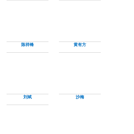
陈祥锋
黄有方
刘斌
沙梅