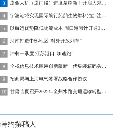
厦金大桥（厦门段）进度条刷新！开启大规模桥梁装配化施工新阶段
3
宁波港域实现国际航行船舶生物燃料油加注“零突破”
4
以航运优势降低物流成本 周口港累计开通32条集装箱航线
5
河南打造中部地区“对外开放列车”
6
冲刺一季度 江苏港口“加速跑”
7
全栈信息技术应用创新版新一代集装箱码头管控系统在天津港上线运行
8
招商局与上海电气签署战略合作协议
9
甘肃临夏召开2025年全州水路交通运输转型发展推进会
10
特约撰稿人