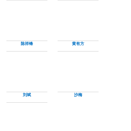
陈祥锋
黄有方
刘斌
沙梅