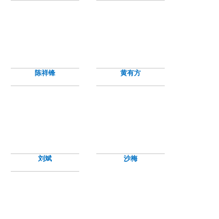
陈祥锋
黄有方
刘斌
沙梅