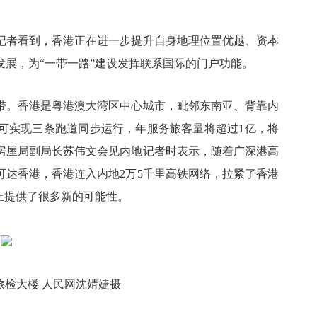
记者看到，香港正在进一步提升自身地理位置优越、资本
发展，为
“一带一路”建设发挥联系国际的门户功能。
带。香港是粤港澳大湾区中心城市，毗邻东南亚、背靠内
可实现三条跑道同步运行，年服务旅客量将超过
1
亿，将
房屋局副局长苏伟文会见内地记者时表示，随着广深港高
可达香港，香港连入内地
2
万
5
千里高铁网络，拉紧了香港
上提供了很多新的可能性。
旅检大楼
人民网沈婧婕摄