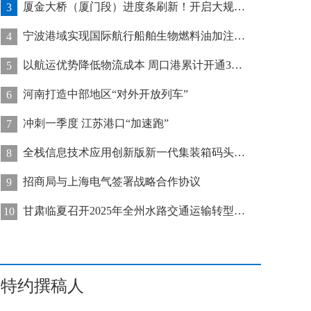
厦金大桥（厦门段）进度条刷新！开启大规模桥梁装配化施工新阶段
3
宁波港域实现国际航行船舶生物燃料油加注“零突破”
4
以航运优势降低物流成本 周口港累计开通32条集装箱航线
5
河南打造中部地区“对外开放列车”
6
冲刺一季度 江苏港口“加速跑”
7
全栈信息技术应用创新版新一代集装箱码头管控系统在天津港上线运行
8
招商局与上海电气签署战略合作协议
9
甘肃临夏召开2025年全州水路交通运输转型发展推进会
10
特约撰稿人