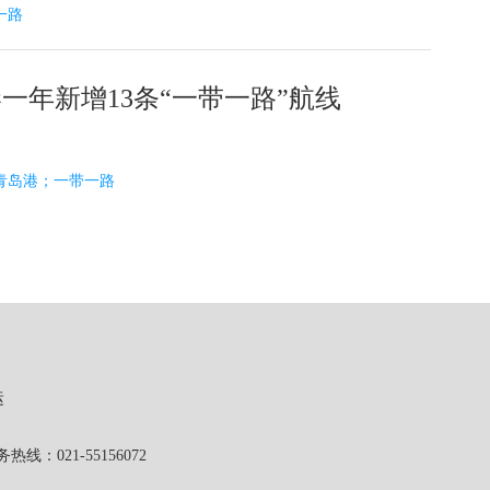
带一路
一年新增13条“一带一路”航线
14 青岛港；一带一路
运
1-55156072