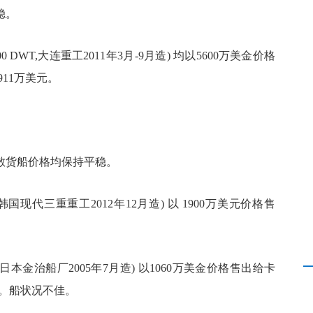
稳。
300 DWT,
大连重工
2011
年
3
月
-9
月造
)
均以
5600
万美金价格
911
万美元。
散货船价格均保持平稳。
韩国现代三重重工
2012
年
12
月造
)
以
1900
万美元价格售
日本金治船厂
2005
年
7
月造
)
以
1060
万美金价格售出给卡
。船状况不佳。