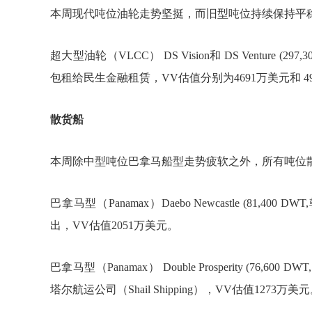
本周现代吨位油轮走势坚挺，而旧型吨位持续保持平
超大型油轮（
VLCC
）
DS Vision
和
DS Venture (297,
包租给民生金融租赁，
VV
估值分别为
4691
万美元和
4
散货船
本周除中型吨位巴拿马船型走势疲软之外，所有吨位
巴拿马型（
Panamax
）
Daebo Newcastle (81,400 DWT,
出，
VV
估值
2051
万美元。
巴拿马型（
Panamax
）
Double Prosperity (76,600 DWT,
塔尔航运公司（
Shail Shipping
），
VV
估值
1273
万美元