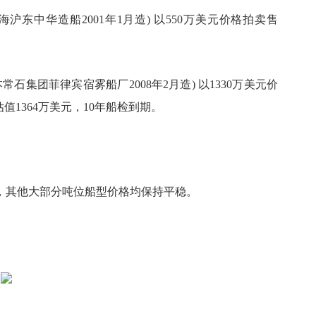
海沪东中华造船
2001
年
1
月造
)
以
550
万美元价格拍卖售
本常石集团菲律宾宿雾船厂
2008
年
2
月造
)
以
1330
万美元价
估值
1364
万美元，
10
年船检到期。
，其他大部分吨位船型价格均保持平稳。