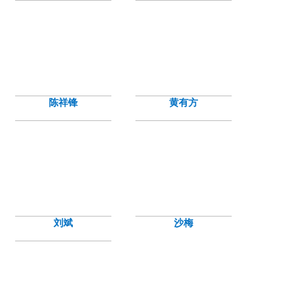
陈祥锋
黄有方
刘斌
沙梅