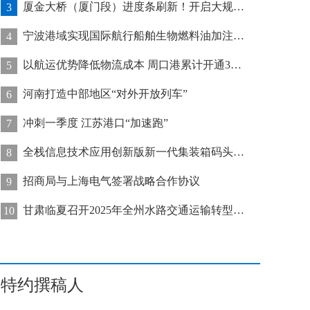
厦金大桥（厦门段）进度条刷新！开启大规模桥梁装配化施工新阶段
3
宁波港域实现国际航行船舶生物燃料油加注“零突破”
4
以航运优势降低物流成本 周口港累计开通32条集装箱航线
5
河南打造中部地区“对外开放列车”
6
冲刺一季度 江苏港口“加速跑”
7
全栈信息技术应用创新版新一代集装箱码头管控系统在天津港上线运行
8
招商局与上海电气签署战略合作协议
9
甘肃临夏召开2025年全州水路交通运输转型发展推进会
10
特约撰稿人