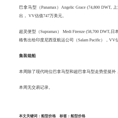
巴拿马型（
Panamax
）
Angelic Grace (74,800 DWT,
上
出，
VV
估值
747
万美元。
超灵便型（
Supramax
）
Medi Firenze (58,700 DWT,
日
格售出给印度尼西亚航运公司（
Salam Pacific
），
VV
集装箱船
本周除了现代吨位巴拿马型和超巴拿马型走势坚挺外
本周无交易记录。
本文关键词：船型价格
标签：船型价格