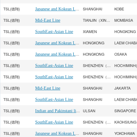
TSL(德翔)
Japanese and Kokean Line
SHANGHAI
KOBE
TSL(德翔)
TIANJIN（XINGANG）
MOMBASA
Mid-East Line
TSL(德翔)
XIAMEN
HONGKONG
SouthEast-Asian Line
TSL(德翔)
Japanese and Kokean Line
HONGKONG
TSL(德翔)
Japanese and Kokean Line
HONGKONG
OSAKA
TSL(德翔)
SHENZHEN（SHEKOU）
SouthEast-Asian Line
TSL(德翔)
SHENZHEN（SHEKOU）
SouthEast-Asian Line
TSL(德翔)
SHANGHAI
JAKARTA
Mid-East Line
TSL(德翔)
SHANGHAI
SouthEast-Asian Line
TSL(德翔)
Indian and Pakinstani line
ULSAN
SINGAPORE
TSL(德翔)
SHENZHEN（YANTIAN）
KAOHSIUNG
SouthEast-Asian Line
TSL(德翔)
Japanese and Kokean Line
SHANGHAI
YOKOHAMA