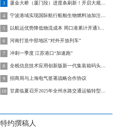
厦金大桥（厦门段）进度条刷新！开启大规模桥梁装配化施工新阶段
3
宁波港域实现国际航行船舶生物燃料油加注“零突破”
4
以航运优势降低物流成本 周口港累计开通32条集装箱航线
5
河南打造中部地区“对外开放列车”
6
冲刺一季度 江苏港口“加速跑”
7
全栈信息技术应用创新版新一代集装箱码头管控系统在天津港上线运行
8
招商局与上海电气签署战略合作协议
9
甘肃临夏召开2025年全州水路交通运输转型发展推进会
10
特约撰稿人