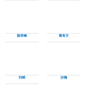
陈祥锋
黄有方
刘斌
沙梅