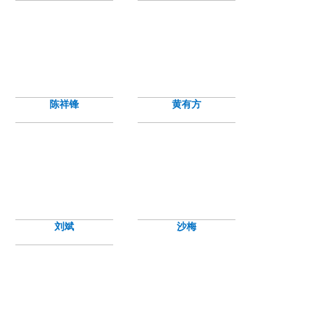
陈祥锋
黄有方
刘斌
沙梅