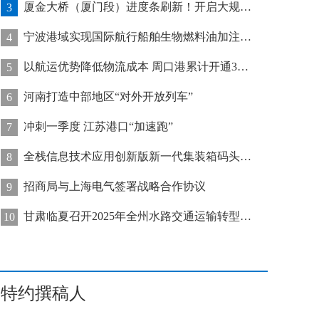
厦金大桥（厦门段）进度条刷新！开启大规模桥梁装配化施工新阶段
3
宁波港域实现国际航行船舶生物燃料油加注“零突破”
4
以航运优势降低物流成本 周口港累计开通32条集装箱航线
5
河南打造中部地区“对外开放列车”
6
冲刺一季度 江苏港口“加速跑”
7
全栈信息技术应用创新版新一代集装箱码头管控系统在天津港上线运行
8
招商局与上海电气签署战略合作协议
9
甘肃临夏召开2025年全州水路交通运输转型发展推进会
10
特约撰稿人