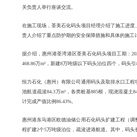
关负责人举行座谈交流。
在施工现场，荃美石化码头项目经理介绍了施工进度
责人介绍了重点防护期的安全保障措施和具体的施工
据介绍，惠州港荃湾港区荃美石化码头项目工期：2022
468.86万m³，新建8万吨级以下码头泊位四个，码头引
恒力石化（惠州）有限公司通用码头及取排水口工程项
池航道疏浚84.3万m³，各类桩基885根，现浇混凝土84
计完成产值比例86.43%。
惠州港东马港区欧德油储公用石化码头扩建工程（调
程扩建2个5万吨级泊位，疏浚进港航道。其中，码头长