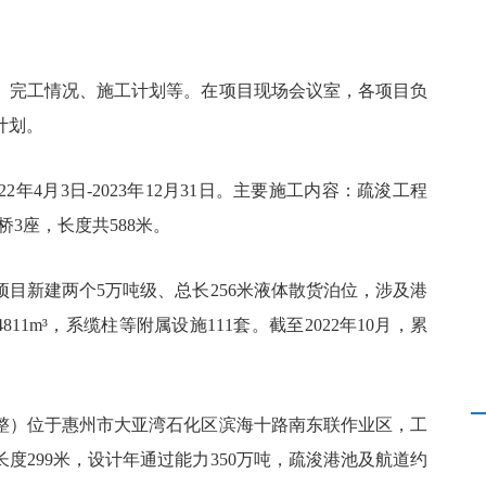
、完工情况、施工计划等。在项目现场会议室，各项目负
计划。
年4月3日-2023年12月31日。主要施工内容：疏浚工程
桥3座，长度共588米。
目新建两个5万吨级、总长256米液体散货泊位，涉及港
811m³，系缆柱等附属设施111套。截至2022年10月，累
整）位于惠州市大亚湾石化区滨海十路南东联作业区，工
度299米，设计年通过能力350万吨，疏浚港池及航道约