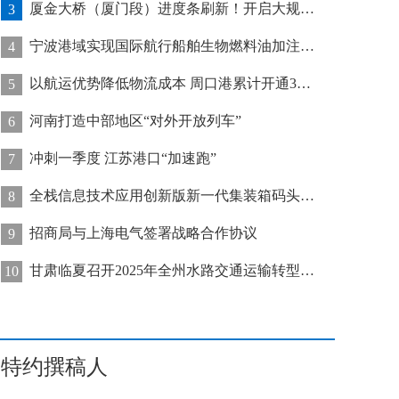
厦金大桥（厦门段）进度条刷新！开启大规模桥梁装配化施工新阶段
3
宁波港域实现国际航行船舶生物燃料油加注“零突破”
4
以航运优势降低物流成本 周口港累计开通32条集装箱航线
5
河南打造中部地区“对外开放列车”
6
冲刺一季度 江苏港口“加速跑”
7
全栈信息技术应用创新版新一代集装箱码头管控系统在天津港上线运行
8
招商局与上海电气签署战略合作协议
9
甘肃临夏召开2025年全州水路交通运输转型发展推进会
10
特约撰稿人