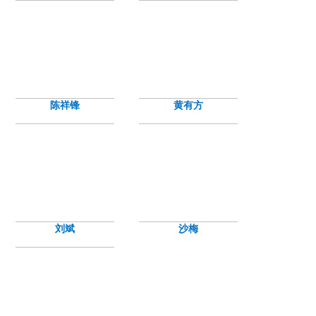
陈祥锋
黄有方
刘斌
沙梅