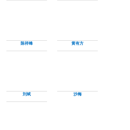
陈祥锋
黄有方
刘斌
沙梅