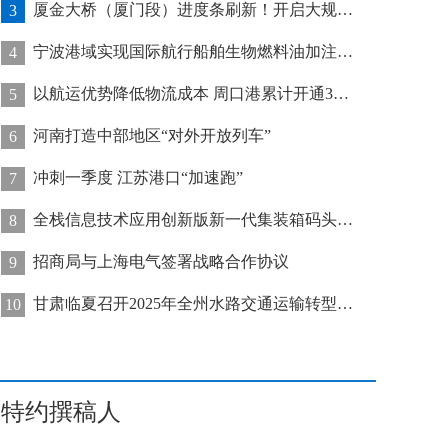
厦金大桥（厦门段）进度条刷新！开启大规模桥梁装配化施工新阶段
3
宁波港域实现国际航行船舶生物燃料油加注“零突破”
4
以航运优势降低物流成本 周口港累计开通32条集装箱航线
5
河南打造中部地区“对外开放列车”
6
冲刺一季度 江苏港口“加速跑”
7
全栈信息技术应用创新版新一代集装箱码头管控系统在天津港上线运行
8
招商局与上海电气签署战略合作协议
9
甘肃临夏召开2025年全州水路交通运输转型发展推进会
10
特约撰稿人