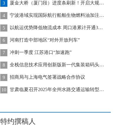
厦金大桥（厦门段）进度条刷新！开启大规模桥梁装配化施工新阶段
3
宁波港域实现国际航行船舶生物燃料油加注“零突破”
4
以航运优势降低物流成本 周口港累计开通32条集装箱航线
5
河南打造中部地区“对外开放列车”
6
冲刺一季度 江苏港口“加速跑”
7
全栈信息技术应用创新版新一代集装箱码头管控系统在天津港上线运行
8
招商局与上海电气签署战略合作协议
9
甘肃临夏召开2025年全州水路交通运输转型发展推进会
10
特约撰稿人