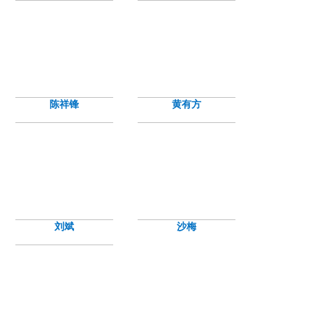
陈祥锋
黄有方
刘斌
沙梅