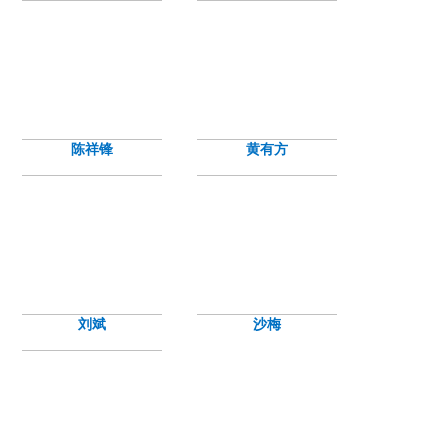
陈祥锋
黄有方
刘斌
沙梅