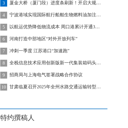
厦金大桥（厦门段）进度条刷新！开启大规模桥梁装配化施工新阶段
3
宁波港域实现国际航行船舶生物燃料油加注“零突破”
4
以航运优势降低物流成本 周口港累计开通32条集装箱航线
5
河南打造中部地区“对外开放列车”
6
冲刺一季度 江苏港口“加速跑”
7
全栈信息技术应用创新版新一代集装箱码头管控系统在天津港上线运行
8
招商局与上海电气签署战略合作协议
9
甘肃临夏召开2025年全州水路交通运输转型发展推进会
10
特约撰稿人