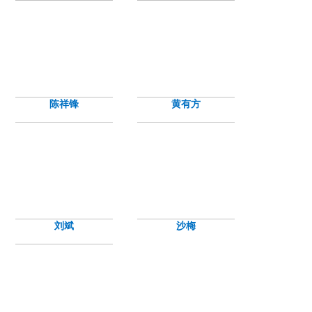
陈祥锋
黄有方
刘斌
沙梅