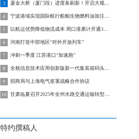
厦金大桥（厦门段）进度条刷新！开启大规模桥梁装配化施工新阶段
3
宁波港域实现国际航行船舶生物燃料油加注“零突破”
4
以航运优势降低物流成本 周口港累计开通32条集装箱航线
5
河南打造中部地区“对外开放列车”
6
冲刺一季度 江苏港口“加速跑”
7
全栈信息技术应用创新版新一代集装箱码头管控系统在天津港上线运行
8
招商局与上海电气签署战略合作协议
9
甘肃临夏召开2025年全州水路交通运输转型发展推进会
10
特约撰稿人