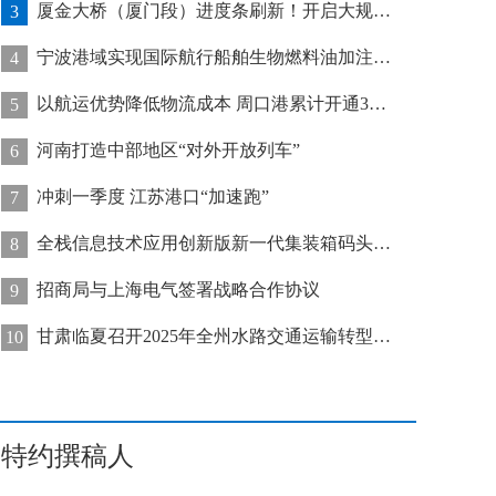
厦金大桥（厦门段）进度条刷新！开启大规模桥梁装配化施工新阶段
3
宁波港域实现国际航行船舶生物燃料油加注“零突破”
4
以航运优势降低物流成本 周口港累计开通32条集装箱航线
5
河南打造中部地区“对外开放列车”
6
冲刺一季度 江苏港口“加速跑”
7
全栈信息技术应用创新版新一代集装箱码头管控系统在天津港上线运行
8
招商局与上海电气签署战略合作协议
9
甘肃临夏召开2025年全州水路交通运输转型发展推进会
10
特约撰稿人