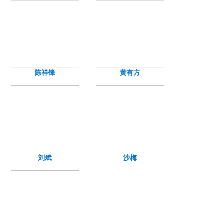
陈祥锋
黄有方
刘斌
沙梅