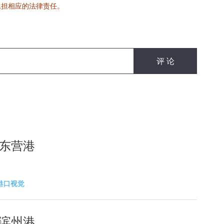
承担相应的法律责任。
 东营港
5 港口视觉
 滨州港