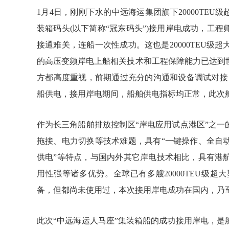
1
月
4
日，刚刚下水的中远海运集团旗下
20000TEU
级
装箱码头
(
以下简称“冠东码头”
)
接用岸电成功，工程
接通难关，连船一次性成功。这也是
20000TEU
级超
的高压变频岸电上船相关技术和工程保障能力已达到
方都高度重视，前期通过充分的沟通和设备调试对接
船供电，接用岸电期间，船舶供电指标均正常，此次
作为长三角船舶排放控制区
“岸电应用试点港区”之
拖接、电力切换等技术难题，具有“一键操作、全自
供电”等特点，与国内外其它岸电技术相比，具有港
用性强等诸多优势。全球已有多艘
20000TEU
级超大
备，但都尚未使用过，本次接用岸电成功在国内，乃
此次
“中远海运人马座”集装箱船的成功接用岸电，