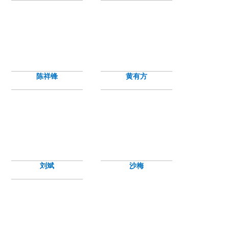
陈祥锋
黄有方
刘斌
沙梅