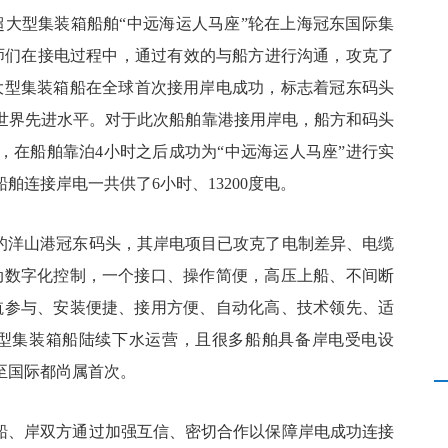
超大型集装箱船舶“中远海运人马座”轮在上海冠东国际集
师们在接电过程中，通过有效的与船方进行沟通，攻克了
大型集装箱船在全球首次接用岸电成功，标志着冠东码头
世界先进水平。对于此次船舶靠港接用岸电，船方和码头
，在船舶靠泊
4
小时之后成功为“中远海运人马座”进行实
船舶连接岸电一共供了
6
小时、
13200
度电。
一的洋山港冠东码头，其岸电项目已攻克了电制差异、电缆
动数字化控制，一个接口、操作简便，高压上船、不间断
航参与、安装便捷、接用方便、自动化高、技术领先、适
型集装箱船陆续下水运营，且很多船舶具备岸电受电设
至国际都尚属首次。
是船、岸双方通过加强互信、密切合作以保障岸电成功连接