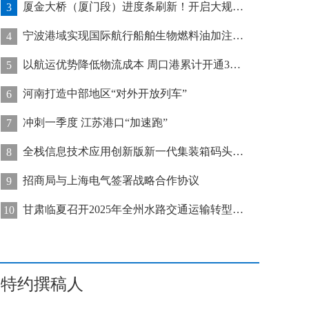
厦金大桥（厦门段）进度条刷新！开启大规模桥梁装配化施工新阶段
3
宁波港域实现国际航行船舶生物燃料油加注“零突破”
4
以航运优势降低物流成本 周口港累计开通32条集装箱航线
5
河南打造中部地区“对外开放列车”
6
冲刺一季度 江苏港口“加速跑”
7
全栈信息技术应用创新版新一代集装箱码头管控系统在天津港上线运行
8
招商局与上海电气签署战略合作协议
9
甘肃临夏召开2025年全州水路交通运输转型发展推进会
10
特约撰稿人