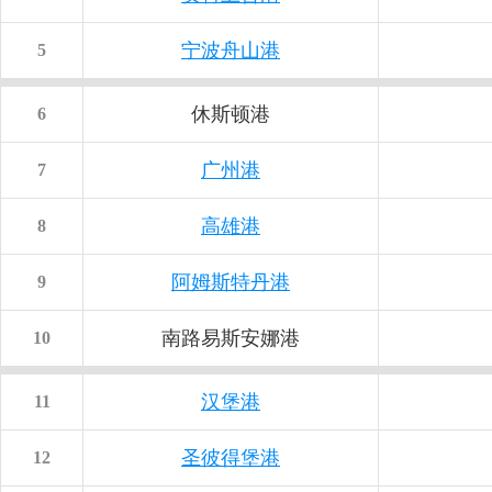
宁波舟山港
5
休斯顿港
6
广州港
7
高雄港
8
阿姆斯特丹港
9
南路易斯安娜港
10
汉堡港
11
圣彼得堡港
12