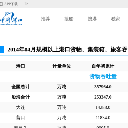
APP下载
En
推荐
搜船
搜港
独家
2014年04月规模以上港口货物、集装箱、旅客
港口
计量单位
自年初累计
货物吞吐量
全国总计
万吨
357964.0
沿海合计
万吨
253347.0
大连
万吨
14288.0
营口
万吨
11834.0
秦皇岛
万吨
9005.0