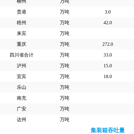
柳州
万吨
贵港
万吨
3.0
梧州
万吨
42.0
来宾
万吨
重庆
万吨
272.0
四川省合计
万吨
33.0
泸州
万吨
15.0
宜宾
万吨
18.0
乐山
万吨
南充
万吨
广安
万吨
达州
万吨
集装箱吞吐量