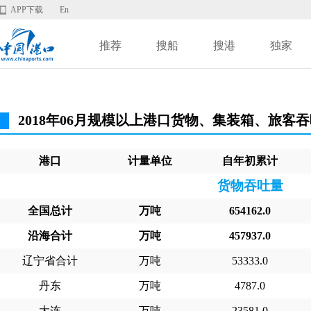
APP下载
En
推荐
搜船
搜港
独家
2018年06月规模以上港口货物、集装箱、旅客
港口
计量单位
自年初累计
货物吞吐量
全国总计
万吨
654162.0
沿海合计
万吨
457937.0
辽宁省合计
万吨
53333.0
丹东
万吨
4787.0
大连
万吨
23581.0