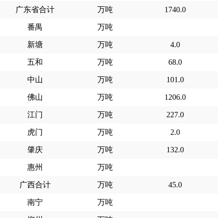
广东省合计
万吨
1740.0
番禺
万吨
新塘
万吨
4.0
五和
万吨
68.0
中山
万吨
101.0
佛山
万吨
1206.0
江门
万吨
227.0
虎门
万吨
2.0
肇庆
万吨
132.0
惠州
万吨
广西合计
万吨
45.0
南宁
万吨