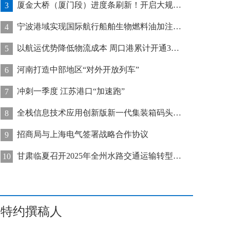
厦金大桥（厦门段）进度条刷新！开启大规模桥梁装配化施工新阶段
3
宁波港域实现国际航行船舶生物燃料油加注“零突破”
4
以航运优势降低物流成本 周口港累计开通32条集装箱航线
5
河南打造中部地区“对外开放列车”
6
冲刺一季度 江苏港口“加速跑”
7
全栈信息技术应用创新版新一代集装箱码头管控系统在天津港上线运行
8
招商局与上海电气签署战略合作协议
9
甘肃临夏召开2025年全州水路交通运输转型发展推进会
10
特约撰稿人