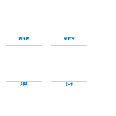
陈祥锋
黄有方
刘斌
沙梅