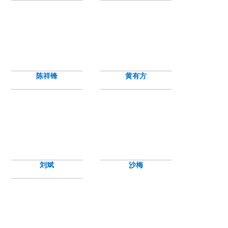
陈祥锋
黄有方
刘斌
沙梅