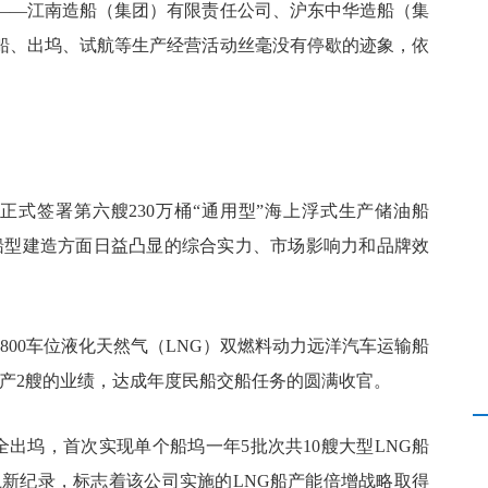
——江南造船（集团）有限责任公司、沪东中华造船（集
船、出坞、试航等生产经营活动丝毫没有停歇的迹象，依
E公司正式签署第六艘230万桶“通用型”海上浮式生产储油船
创船型建造方面日益凸显的综合实力、市场影响力和品牌效
7800车位液化天然气（LNG）双燃料动力远洋汽车运输船
超产2艘的业绩，达成年度民船交船任务的圆满收官。
安全出坞，首次实现单个船坞一年5批次共10艘大型LNG船
上新纪录，标志着该公司实施的LNG船产能倍增战略取得