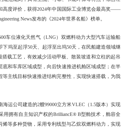
高度评价，获得2024年中国国际工业博览会最高奖——
Engineering News发布的《2024年世界名船》榜单。
8600车位液化天然气（LNG）双燃料动力大型汽车运输船
，即下坞至起浮50天、起浮至出坞50天，在民船建造领域继
总段搭载工艺，有效减少活动甲板、散装坡道和立柱的起吊
层底和车库区域成型，向后快速推进机舱区域成型；在半
程等主线目标快速推进结构完整性，实现快速搭载，为我
运公司建造的2艘99000立方米VLEC（1.5版本）实现
有自主知识产权的BrilliancE® B型舱技术，舱容全
、丙烯等多种货物，采用专利线型与乙烷双燃料动力，实现