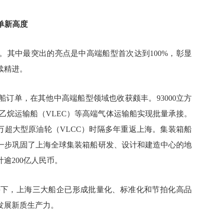
单新高度
然。其中最突出的亮点是中高端船型首次达到100%，彰显
续精进。
G船订单，在其他中高端船型领域也收获颇丰。93000立方
大型乙烷运输船（VLEC）等高端气体运输船实现批量承接。
30万超大型原油轮（VLCC）时隔多年重返上海。集装箱船
一步巩固了上海全球集装箱船研发、设计和建造中心的地
逾200亿人民币。
持下，上海三大船企已形成批量化、标准化和节拍化高品
发展新质生产力。