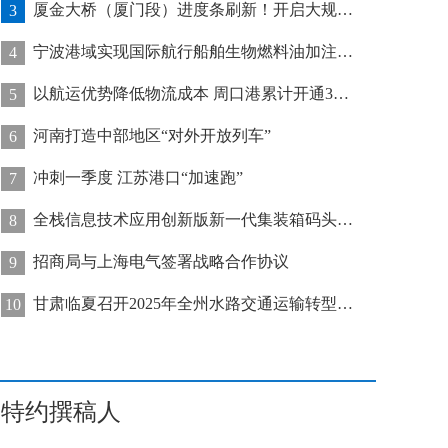
厦金大桥（厦门段）进度条刷新！开启大规模桥梁装配化施工新阶段
3
宁波港域实现国际航行船舶生物燃料油加注“零突破”
4
以航运优势降低物流成本 周口港累计开通32条集装箱航线
5
河南打造中部地区“对外开放列车”
6
冲刺一季度 江苏港口“加速跑”
7
全栈信息技术应用创新版新一代集装箱码头管控系统在天津港上线运行
8
招商局与上海电气签署战略合作协议
9
甘肃临夏召开2025年全州水路交通运输转型发展推进会
10
特约撰稿人