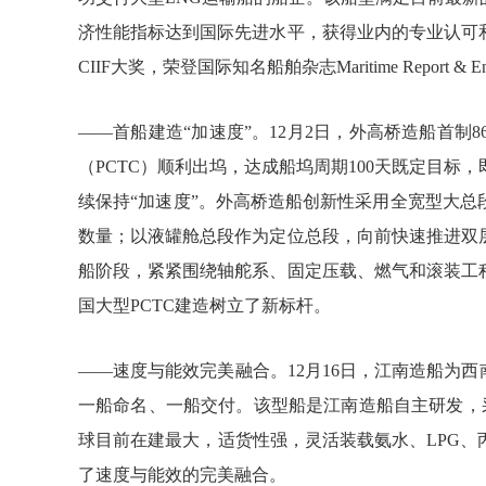
济性能指标达到国际先进水平，获得业内的专业认可和
CIIF大奖，荣登国际知名船舶杂志Maritime Report & 
——首船建造“加速度”。12月2日，外高桥造船首制
（PCTC）顺利出坞，达成船坞周期100天既定目标
续保持“加速度”。外高桥造船创新性采用全宽型大
数量；以液罐舱总段作为定位总段，向前快速推进双
船阶段，紧紧围绕轴舵系、固定压载、燃气和滚装工
国大型PCTC建造树立了新标杆。
——速度与能效完美融合。12月16日，江南造船为西南海
一船命名、一船交付。该型船是江南造船自主研发，采用拥
球目前在建最大，适货性强，灵活装载氨水、LPG
了速度与能效的完美融合。