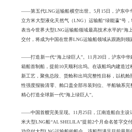
——第五代LNG运输船横空出世。5月15日，沪东中
立方米大型液化天然气（LNG）运输船“绿能瀛”号
表当今世界大型LNG运输船领域最高技术水平的“海上
交付，将成为中国在世界LNG运输船领域从跟跑到领
——打造新一代“海上绿巨人”。11月20日，沪东中华
箱船首制船，提前10天顺利出坞。在该船坞内建造
新工艺，聚焦总段、货舱和出坞完整性目标，以机舱
性强度报验清零、舱口盖全部吊装到位、半船轴系完
精心打造全球新一代“海上绿巨人”。
——中国首艘完美呈现。11月25日，江南造船自主设计、建造
米大型LNG船“AL SHELILA”提前2个月命名
功交付大型LNG运输船的船企。该船型满足目前最