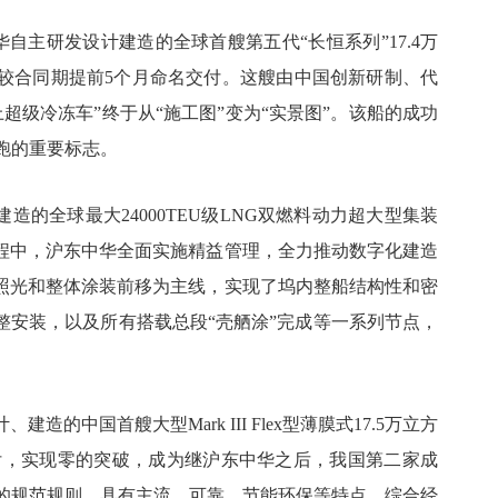
华自主研发设计建造的全球首艘第五代“长恒系列”17.4万
，较合同期提前5个月命名交付。这艘由中国创新研制、代
超级冷冻车”终于从“施工图”变为“实景图”。该船的成功
跑的重要标志。
建造的全球最大24000TEU级LNG双燃料动力超大型集装
过程中，沪东中华全面实施精益管理，全力推动数字化建造
照光和整体涂装前移为主线，实现了坞内整船结构性和密
整安装，以及所有搭载总段“壳舾涂”完成等一系列节点，
的中国首艘大型Mark III Flex型薄膜式17.5万立方
签字交付，实现零的突破，成为继沪东中华之后，我国第二家成
新的规范规则，具有主流、可靠、节能环保等特点，综合经