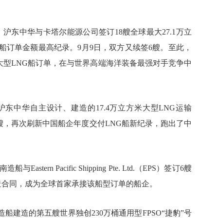
沪东中华与卡塔尔能源公司签订18艘全球最大27.1万立
船订单金额最高纪录。9月9日，双方又续签6艘。至此，
超大型LNG船订单，在与世界高端海洋装备最强对手竞争中
沪东中华自主设计、建造的17.4万立方米大型LNG运输
8艘，再次刷新中国船企年度交付LNG船新纪录，跑出了中
rn Pacific Shipping Pte. Ltd.（EPS）签订6艘
建造合同，成为全球首家承接该船型订单的船企。
船建造的第五艘世界独创230万桶通用型FPSO“捷豹”号