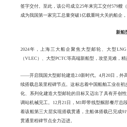
签字交付。至此，该公司成立25年来完工交付579艘
成为我国第一家完工总量突破1亿载重吨大关的船企
新船
2024年，上海三大船企聚焦大型邮轮、大型L
（VLEC）、大型PCTC等高端新船型，攻坚克难，
——开启我国大型邮轮建造2.0新时代。4月20日，
续搭载总装里程碑节点。这标志着中国船舶工业在初
化、系列化建造大型邮轮的目标又迈出了具有开创性意
调站机械完工。12月21日，M1即带线型艉部餐厅
着该船第三大层实现搭载贯通，主船体搭载已完成91
贯通里程碑节点全力迈进。