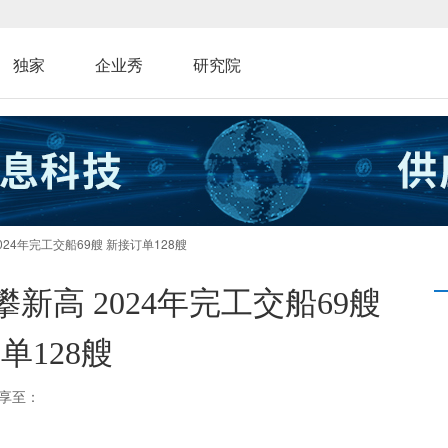
独家
企业秀
研究院
24年完工交船69艘 新接订单128艘
高 2024年完工交船69艘
单128艘
享至：