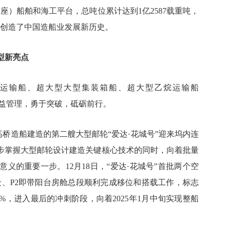
（座）船舶和海工平台，总吨位累计达到1亿2587载重吨，
，创造了中国造船业发展新历史。
型新亮点
NG运输船、超大型大型集装箱船、超大型乙烷运输船
精益管理，勇于突破，砥砺前行。
外高桥造船建造的第二艘大型邮轮“爱达·花城号”迎来坞内连
步掌握大型邮轮设计建造关键核心技术的同时，向着批量
义的重要一步。12月18日，“爱达·花城号”首批两个空
总段、P2即带阳台房舱总段顺利完成移位和搭载工作，标志
%，进入最后的冲刺阶段，向着2025年1月中旬实现整船